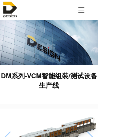
T
o
g
g
l
e
n
a
v
i
g
DM系列-VCM智能组装/测试设备
a
生产线
t
i
o
n