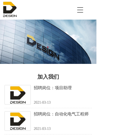
T
o
g
g
l
e
n
a
v
i
g
a
加入我们
t
i
招聘岗位：项目助理
o
n
2021-03-13
招聘岗位：自动化电气工程师
2021-03-13