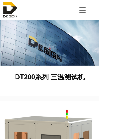
T
o
g
g
l
e
n
a
v
i
g
DT200系列 三温测试机
a
t
i
o
n