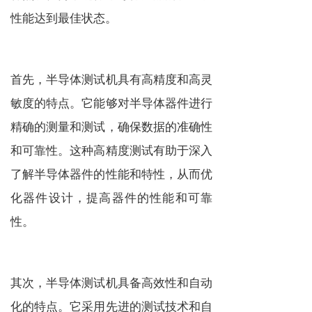
性能达到最佳状态。
首先，半导体测试机具有高精度和高灵
敏度的特点。它能够对半导体器件进行
精确的测量和测试，确保数据的准确性
和可靠性。这种高精度测试有助于深入
了解半导体器件的性能和特性，从而优
化器件设计，提高器件的性能和可靠
性。
其次，半导体测试机具备高效性和自动
化的特点。它采用先进的测试技术和自