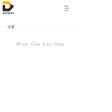
T
o
g
g
文章
l
e
n
a
支持
反馈
关注
数据
v
i
g
a
t
i
o
n